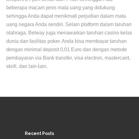
beberapa macam jenis mata uang yang didukung
sehingga Anda dapat menikmati perjudian dalam mata
uang negara Anda sendiri. Selain platform dalam taruhan
olahraga, Betway juga menawarkan taruhan casino kelas
dunia dan fasilitas poker. Anda bisa membayar taruhan
dengan minimal deposit 0,01 Euro dan dengan metode
pembayaran via Bank transfer, visa electron, mastercard,
skrill, dan lain-lain.
Recent Posts