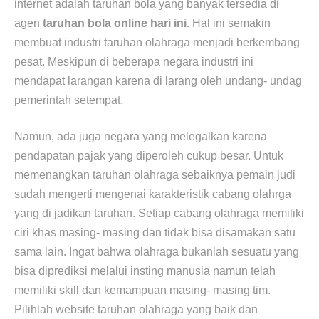
internet adalah taruhan bola yang banyak tersedia di
agen
taruhan bola online hari ini
. Hal ini semakin
membuat industri taruhan olahraga menjadi berkembang
pesat. Meskipun di beberapa negara industri ini
mendapat larangan karena di larang oleh undang- undag
pemerintah setempat.
Namun, ada juga negara yang melegalkan karena
pendapatan pajak yang diperoleh cukup besar. Untuk
memenangkan taruhan olahraga sebaiknya pemain judi
sudah mengerti mengenai karakteristik cabang olahrga
yang di jadikan taruhan. Setiap cabang olahraga memiliki
ciri khas masing- masing dan tidak bisa disamakan satu
sama lain. Ingat bahwa olahraga bukanlah sesuatu yang
bisa diprediksi melalui insting manusia namun telah
memiliki skill dan kemampuan masing- masing tim.
Pilihlah website taruhan olahraga yang baik dan