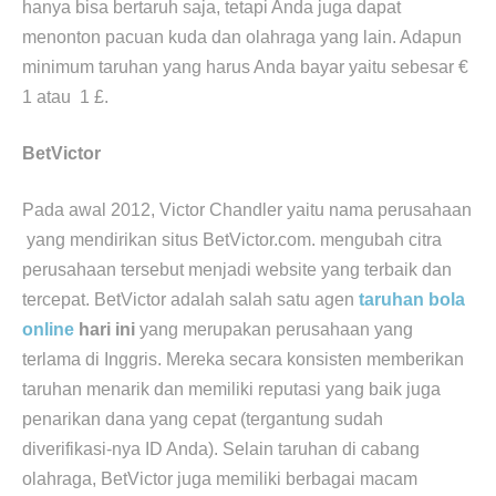
hanya bisa bertaruh saja, tetapi Anda juga dapat
menonton pacuan kuda dan olahraga yang lain. Adapun
minimum taruhan yang harus Anda bayar yaitu sebesar €
1 atau 1 £.
BetVictor
Pada awal 2012, Victor Chandler yaitu nama perusahaan
yang mendirikan situs BetVictor.com. mengubah citra
perusahaan tersebut menjadi website yang terbaik dan
tercepat. BetVictor adalah salah satu agen
taruhan bola
online
hari ini
yang merupakan perusahaan yang
terlama di Inggris. Mereka secara konsisten memberikan
taruhan menarik dan memiliki reputasi yang baik juga
penarikan dana yang cepat (tergantung sudah
diverifikasi-nya ID Anda). Selain taruhan di cabang
olahraga, BetVictor juga memiliki berbagai macam