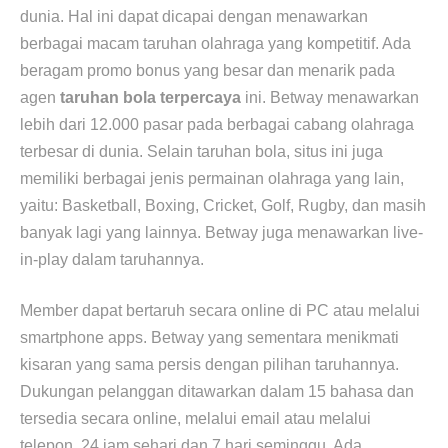
dunia. Hal ini dapat dicapai dengan menawarkan
berbagai macam taruhan olahraga yang kompetitif. Ada
beragam promo bonus yang besar dan menarik pada
agen
taruhan bola terpercaya
ini. Betway menawarkan
lebih dari 12.000 pasar pada berbagai cabang olahraga
terbesar di dunia. Selain taruhan bola, situs ini juga
memiliki berbagai jenis permainan olahraga yang lain,
yaitu: Basketball, Boxing, Cricket, Golf, Rugby, dan masih
banyak lagi yang lainnya. Betway juga menawarkan live-
in-play dalam taruhannya.
Member dapat bertaruh secara online di PC atau melalui
smartphone apps. Betway yang sementara menikmati
kisaran yang sama persis dengan pilihan taruhannya.
Dukungan pelanggan ditawarkan dalam 15 bahasa dan
tersedia secara online, melalui email atau melalui
telepon, 24 jam sehari dan 7 hari seminggu. Ada