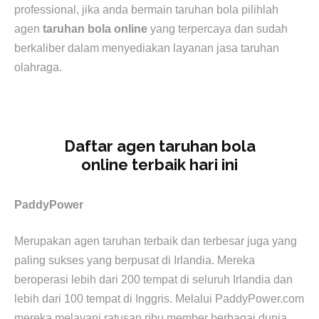
professional, jika anda bermain taruhan bola pilihlah
agen
taruhan bola online
yang terpercaya dan sudah
berkaliber dalam menyediakan layanan jasa taruhan
olahraga.
Daftar agen taruhan bola
online terbaik hari ini
PaddyPower
Merupakan agen taruhan terbaik dan terbesar juga yang
paling sukses yang berpusat di Irlandia. Mereka
beroperasi lebih dari 200 tempat di seluruh Irlandia dan
lebih dari 100 tempat di Inggris. Melalui PaddyPower.com
mereka melayani ratusan ribu member berbagai dunia.