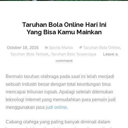
Taruhan Bola Online Hari Ini
Yang Bisa Kamu Mainkan
October 18, 2016
Sports Mania
Taruhan Bola Online
,
Taruhan Bola Terbaik
,
Taruhan Bola Terpercaya
Leave a
comment
Bermain taruhan olahraga pada saat ini telah menjadi
sebuah industri besar dengan total keuntungan bisa
mencapai triliunan rupiah. Apalagi setelah ditemukan
teknologi internet yang memudahkan para pemain judi
menggunakan jasa
judi online
.
Cabang olahrga yang paling banyak diminati dalam