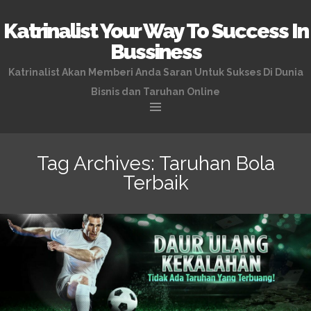
Katrinalist Your Way To Success In
Bussiness
Katrinalist Akan Memberi Anda Saran Untuk Sukses Di Dunia
Bisnis dan Taruhan Online
Skip to content
Tag Archives: Taruhan Bola
Terbaik