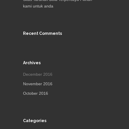
kami untuk anda
Recent Comments
Archives
December 2016
November 2016
October 2016
Categories