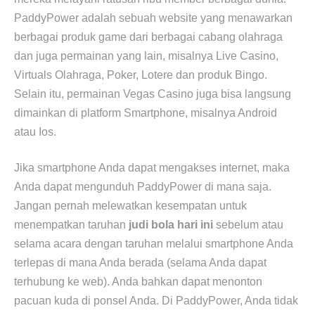
PaddyPower adalah sebuah website yang menawarkan
berbagai produk game dari berbagai cabang olahraga
dan juga permainan yang lain, misalnya Live Casino,
Virtuals Olahraga, Poker, Lotere dan produk Bingo.
Selain itu, permainan Vegas Casino juga bisa langsung
dimainkan di platform Smartphone, misalnya Android
atau Ios.
Jika smartphone Anda dapat mengakses internet, maka
Anda dapat mengunduh PaddyPower di mana saja.
Jangan pernah melewatkan kesempatan untuk
menempatkan taruhan
judi bola hari ini
sebelum atau
selama acara dengan taruhan melalui smartphone Anda
terlepas di mana Anda berada (selama Anda dapat
terhubung ke web). Anda bahkan dapat menonton
pacuan kuda di ponsel Anda. Di PaddyPower, Anda tidak