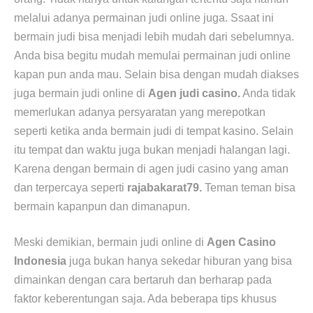
melalui adanya permainan judi online juga. Ssaat ini
bermain judi bisa menjadi lebih mudah dari sebelumnya.
Anda bisa begitu mudah memulai permainan judi online
kapan pun anda mau. Selain bisa dengan mudah diakses
juga bermain judi online di
Agen judi casino.
Anda tidak
memerlukan adanya persyaratan yang merepotkan
seperti ketika anda bermain judi di tempat kasino. Selain
itu tempat dan waktu juga bukan menjadi halangan lagi.
Karena dengan bermain di agen judi casino yang aman
dan terpercaya seperti
rajabakarat79.
Teman teman bisa
bermain kapanpun dan dimanapun.
Meski demikian, bermain judi online di
Agen Casino
Indonesia
juga bukan hanya sekedar hiburan yang bisa
dimainkan dengan cara bertaruh dan berharap pada
faktor keberentungan saja. Ada beberapa tips khusus