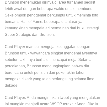
Brunson menemukan dirinya di area turnamen sedikit
lebih awal dengan beberapa waktu untuk membunuh.
Sekelompok penggemar berkumpul untuk meminta foto
bersama Hall of Fame, beberapa di antaranya
kemungkinan mempelajari permainan dari buku strategi
Super Strategis dari Brunson.
Card Player mampu mengejar ketinggalan dengan
Brunson untuk wawancara singkat mengenai tweetnya
sebelum akhirnya berhasil mencapai meja.
Selama
percakapan, Brunson mengungkapkan bahwa dia
berencana untuk pensiun dari poker akhir tahun ini,
mengakhiri karir yang telah berlangsung selama lima
dekade.
Card Player: Anda mengirimkan tweet yang mengatakan
ini mungkin menjadi acara WSOP terakhir Anda.
Jika itu