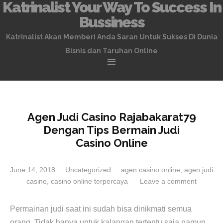
Katrinalist Your Way To Success In
Bussiness
Katrinalist Akan Memberi Anda Saran Untuk Sukses Di Dunia
Bisnis dan Taruhan Online
Skip to content
Agen Judi Casino Rajabakarat79
Dengan Tips Bermain Judi
Casino Online
June 14, 2018
Uncategorized
agen casino online, agen judi
casino, casino online terpercaya
Leave a comment
Permainan judi saat ini sudah bisa dinikmati semua
orang. Tidak hanya untuk kalangan tertentu saja namun