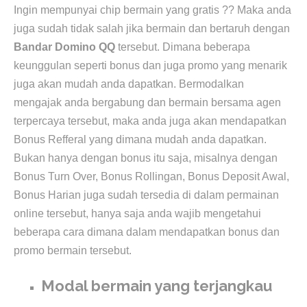
Ingin mempunyai chip bermain yang gratis ?? Maka anda
juga sudah tidak salah jika bermain dan bertaruh dengan
Bandar Domino QQ
tersebut. Dimana beberapa
keunggulan seperti bonus dan juga promo yang menarik
juga akan mudah anda dapatkan. Bermodalkan
mengajak anda bergabung dan bermain bersama agen
terpercaya tersebut, maka anda juga akan mendapatkan
Bonus Refferal yang dimana mudah anda dapatkan.
Bukan hanya dengan bonus itu saja, misalnya dengan
Bonus Turn Over, Bonus Rollingan, Bonus Deposit Awal,
Bonus Harian juga sudah tersedia di dalam permainan
online tersebut, hanya saja anda wajib mengetahui
beberapa cara dimana dalam mendapatkan bonus dan
promo bermain tersebut.
Modal bermain yang terjangkau