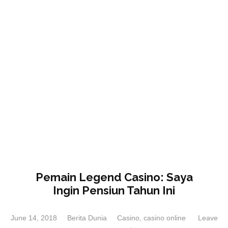
Pemain Legend Casino: Saya
Ingin Pensiun Tahun Ini
June 14, 2018
Berita Dunia
Casino, casino online
Leave