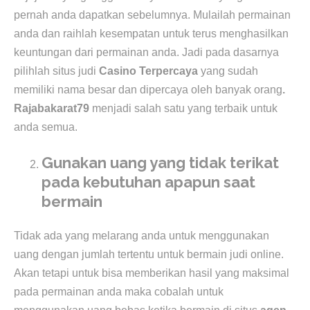
pernah anda dapatkan sebelumnya. Mulailah permainan
anda dan raihlah kesempatan untuk terus menghasilkan
keuntungan dari permainan anda. Jadi pada dasarnya
pilihlah situs judi
Casino Terpercaya
yang sudah
memiliki nama besar dan dipercaya oleh banyak orang
.
Rajabakarat79
menjadi salah satu yang terbaik untuk
anda semua.
Gunakan uang yang tidak terikat
pada kebutuhan apapun saat
bermain
Tidak ada yang melarang anda untuk menggunakan
uang dengan jumlah tertentu untuk bermain judi online.
Akan tetapi untuk bisa memberikan hasil yang maksimal
pada permainan anda maka cobalah untuk