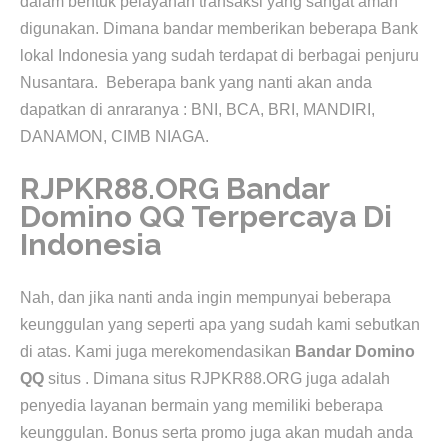
dalam bentuk pelayanan transaksi yang sangat aman
digunakan. Dimana bandar memberikan beberapa Bank
lokal Indonesia yang sudah terdapat di berbagai penjuru
Nusantara. Beberapa bank yang nanti akan anda
dapatkan di anraranya : BNI, BCA, BRI, MANDIRI,
DANAMON, CIMB NIAGA.
RJPKR88.ORG Bandar
Domino QQ Terpercaya Di
Indonesia
Nah, dan jika nanti anda ingin mempunyai beberapa
keunggulan yang seperti apa yang sudah kami sebutkan
di atas. Kami juga merekomendasikan
Bandar Domino
QQ
situs . Dimana situs RJPKR88.ORG juga adalah
penyedia layanan bermain yang memiliki beberapa
keunggulan. Bonus serta promo juga akan mudah anda