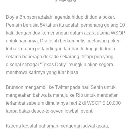
a comment
Doyle Brunson adalah legenda hidup di dunia poker.
Pemain berusia 84 tahun itu adalah pemenang gelang 10
kali, dengan dua kemenangan dalam acara utama WSOP
untuk namanya.
Dia telah berkompetisi melawan poker
terbaik dalam pertandingan taruhan tertinggi di dunia
selama beberapa dekade sekarang, tetapi pria yang
dikenal sebagai “Texas Dolly” mungkin akan segera
membawa karirnya yang luar biasa.
Brunson mengambil ke Twitter pada hari Senin untuk
mengatakan bahwa ia menuju ke Rio untuk mendaftar
terlambat sebelum dimulainya hari 2 di WSOP $ 10.000
tanpa batas deuce-to-seven lowball event.
Karena kesalahpahaman mengenai jadwal acara,