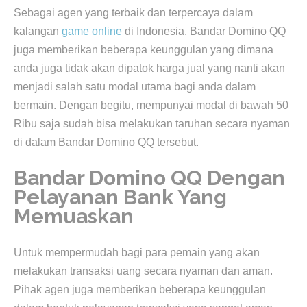
Sebagai agen yang terbaik dan terpercaya dalam
kalangan
game online
di Indonesia. Bandar Domino QQ
juga memberikan beberapa keunggulan yang dimana
anda juga tidak akan dipatok harga jual yang nanti akan
menjadi salah satu modal utama bagi anda dalam
bermain. Dengan begitu, mempunyai modal di bawah 50
Ribu saja sudah bisa melakukan taruhan secara nyaman
di dalam Bandar Domino QQ tersebut.
Bandar Domino QQ Dengan
Pelayanan Bank Yang
Memuaskan
Untuk mempermudah bagi para pemain yang akan
melakukan transaksi uang secara nyaman dan aman.
Pihak agen juga memberikan beberapa keunggulan