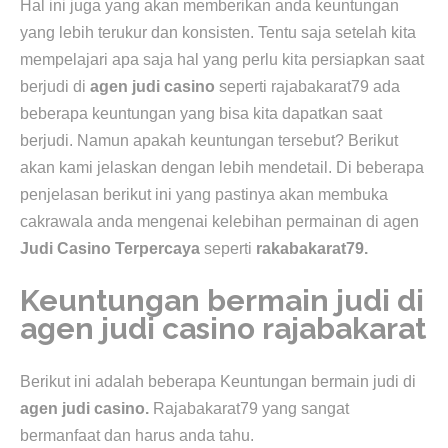
Hal ini juga yang akan memberikan anda keuntungan
yang lebih terukur dan konsisten. Tentu saja setelah kita
mempelajari apa saja hal yang perlu kita persiapkan saat
berjudi di
agen judi casino
seperti rajabakarat79 ada
beberapa keuntungan yang bisa kita dapatkan saat
berjudi. Namun apakah keuntungan tersebut? Berikut
akan kami jelaskan dengan lebih mendetail. Di beberapa
penjelasan berikut ini yang pastinya akan membuka
cakrawala anda mengenai kelebihan permainan di agen
Judi Casino Terpercaya
seperti
rakabakarat79.
Keuntungan bermain judi di
agen judi casino rajabakarat
Berikut ini adalah beberapa Keuntungan bermain judi di
agen judi casino.
Rajabakarat79 yang sangat
bermanfaat dan harus anda tahu.