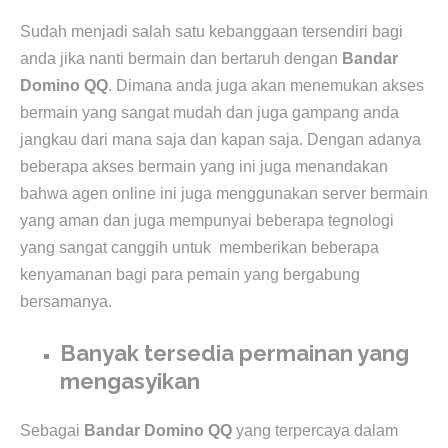
Sudah menjadi salah satu kebanggaan tersendiri bagi
anda jika nanti bermain dan bertaruh dengan
Bandar
Domino QQ
. Dimana anda juga akan menemukan akses
bermain yang sangat mudah dan juga gampang anda
jangkau dari mana saja dan kapan saja. Dengan adanya
beberapa akses bermain yang ini juga menandakan
bahwa agen online ini juga menggunakan server bermain
yang aman dan juga mempunyai beberapa tegnologi
yang sangat canggih untuk memberikan beberapa
kenyamanan bagi para pemain yang bergabung
bersamanya.
Banyak tersedia permainan yang
mengasyikan
Sebagai
Bandar Domino QQ
yang terpercaya dalam