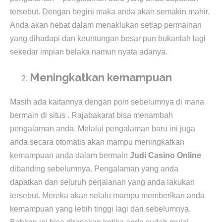
tersebut. Dengan begini maka anda akan semakin mahir.
Anda akan hebat dalam menaklukan setiap permainan
yang dihadapi dan keuntungan besar pun bukanlah lagi
sekedar impian belaka namun nyata adanya.
Meningkatkan kemampuan
Masih ada kaitannya dengan poin sebelumnya di mana
bermain di situs . Rajabakarat bisa menambah
pengalaman anda. Melalui pengalaman baru ini juga
anda secara otomatis akan mampu meningkatkan
kemampuan anda dalam bermain
Judi Casino Online
dibanding sebelumnya. Pengalaman yang anda
dapatkan dan seluruh perjalanan yang anda lakukan
tersebut. Mereka akan selalu mampu memberikan anda
kemampuan yang lebih tinggi lagi dari sebelumnya.