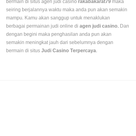
bermain di situs agen judi casino
rakabakarat79
maka
seiring berjalannya waktu maka anda pun akan semakin
mampu. Kamu akan sanggup untuk menaklukan
berbagai permainan judi online di
agen judi casino.
Dan
dengan begini maka penghasilan anda pun akan
semakin meningkat jauh dari sebelumnya dengan
bermain di situs
Judi Casino Terpercaya
.