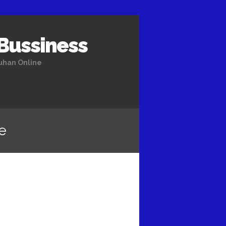
 Bussiness
ruhan Online
e