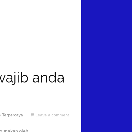
wajib anda
e Terpercaya
Leave a comment
igunakan oleh