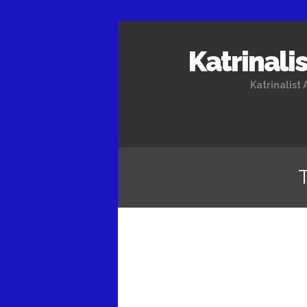
Katrinali
Katrinalist