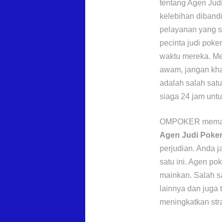
tentang Agen Judi
kelebihan dibandi
pelayanan yang sa
pecinta judi pok
waktu mereka. Mer
awam, jangan kha
adalah salah sat
siaga 24 jam unt
OMPOKER memang 
Agen Judi Poker
perjudian. Anda j
satu ini. Agen po
mainkan. Salah s
lainnya dan juga
meningkatkan str