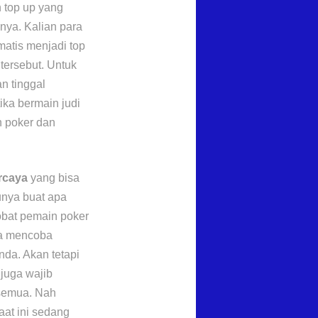
 top up yang
nya. Kalian para
matis menjadi top
tersebut. Untuk
n tinggal
ika bermain judi
n poker dan
rcaya
yang bisa
tunya buat apa
obat pemain poker
sa mencoba
nda. Akan tetapi
juga wajib
a semua. Nah
at ini sedang