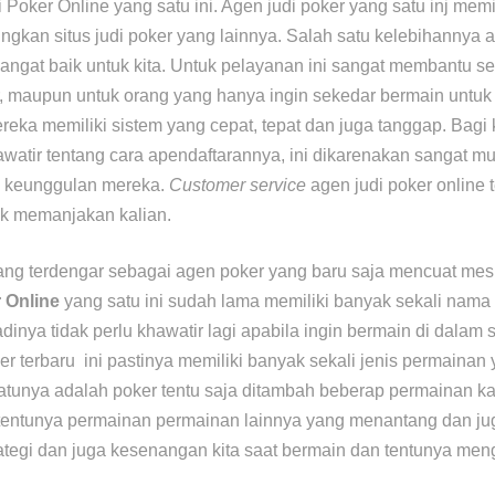
 Poker Online yang satu ini. Agen judi poker yang satu inj memi
ngkan situs judi poker yang lainnya. Salah satu kelebihannya 
ngat baik untuk kita. Untuk pelayanan ini sangat membantu se
er, maupun untuk orang yang hanya ingin sekedar bermain unt
eka memiliki sistem yang cepat, tepat dan juga tanggap. Bagi
watir tentang cara apendaftarannya, ini dikarenakan sangat mu
u keunggulan mereka.
Customer service
agen judi poker online t
uk memanjakan kalian.
terdengar sebagai agen poker yang baru saja mencuat mes
 Online
yang satu ini sudah lama memiliki banyak sekali nama
adinya tidak perlu khawatir lagi apabila ingin bermain di dalam 
ker terbaru ini pastinya memiliki banyak sekali jenis permainan
atunya adalah poker tentu saja ditambah beberap permainan ka
 tentunya permainan permainan lainnya yang menantang dan ju
ategi dan juga kesenangan kita saat bermain dan tentunya men